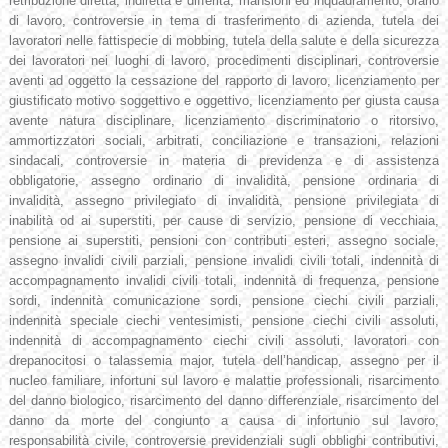
retribuzione diretta, indiretta e differita, mansioni ed inquadramento, orario
di lavoro, controversie in tema di trasferimento di azienda, tutela dei
lavoratori nelle fattispecie di mobbing, tutela della salute e della sicurezza
dei lavoratori nei luoghi di lavoro, procedimenti disciplinari, controversie
aventi ad oggetto la cessazione del rapporto di lavoro, licenziamento per
giustificato motivo soggettivo e oggettivo, licenziamento per giusta causa
avente natura disciplinare, licenziamento discriminatorio o ritorsivo,
ammortizzatori sociali, arbitrati, conciliazione e transazioni, relazioni
sindacali, controversie in materia di previdenza e di assistenza
obbligatorie, assegno ordinario di invalidità, pensione ordinaria di
invalidità, assegno privilegiato di invalidità, pensione privilegiata di
inabilità od ai superstiti, per cause di servizio, pensione di vecchiaia,
pensione ai superstiti, pensioni con contributi esteri, assegno sociale,
assegno invalidi civili parziali, pensione invalidi civili totali, indennità di
accompagnamento invalidi civili totali, indennità di frequenza, pensione
sordi, indennità comunicazione sordi, pensione ciechi civili parziali,
indennità speciale ciechi ventesimisti, pensione ciechi civili assoluti,
indennità di accompagnamento ciechi civili assoluti, lavoratori con
drepanocitosi o talassemia major, tutela dell’handicap, assegno per il
nucleo familiare, infortuni sul lavoro e malattie professionali, risarcimento
del danno biologico, risarcimento del danno differenziale, risarcimento del
danno da morte del congiunto a causa di infortunio sul lavoro,
responsabilità civile, controversie previdenziali sugli obblighi contributivi,