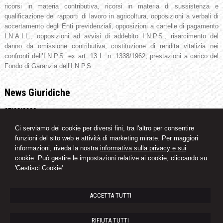
ricorsi in materia contributiva, ricorsi in materia di sussistenza e
qualificazione dei rapporti di lavoro in agricoltura, opposizioni a verbali di
accertamento degli Enti previdenziali, opposizioni a cartelle di pagamento
I.N.A.I.L., opposizioni ad avvisi di addebito I.N.P.S., risarcimento del
danno da omissione contributiva, costituzione di rendita vitalizia nei
confronti dell’I.N.P.S. ex art. 13 L. n. 1338/1962, prestazioni a carico del
Fondo di Garanzia dell’I.N.P.S.
News Giuridiche
07/08/2026
Marchio Biologico Italiano: nuovo simbolo per valorizzare il bio Made in
Ci serviamo dei cookie per diversi fini, tra l'altro per consentire
Italy
funzioni del sito web e attività di marketing mirate. Per maggiori
07/08/2026
informazioni, riveda la nostra
informativa sulla privacy e sui
AI Act: ok definitivo ai decreti su governance e attività di polizia. Il Cdm
cookie.
Può gestire le impostazioni relative ai cookie, cliccando su
vara la riforma del sistema 231
'Gestisci Cookie'
07/08/2026
Patto di famiglia e riserva al donante di diritti particolari
ACCETTA TUTTI
Studio Legale Avv. Diego Piccolo
RIFIUTA TUTTI