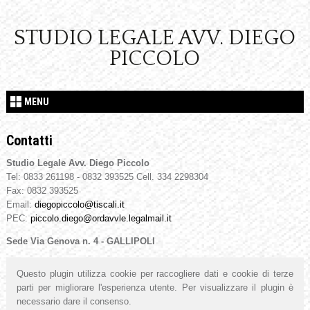
STUDIO LEGALE AVV. DIEGO
PICCOLO
MENU
Contatti
Studio Legale Avv. Diego Piccolo
Tel: 0833 261198 - 0832 393525 Cell. 334 2298304
Fax: 0832 393525
Email:
diegopiccolo@tiscali.it
PEC:
piccolo.diego@ordavvle.legalmail.it
Sede Via Genova n. 4 - GALLIPOLI
Questo plugin utilizza cookie per raccogliere dati e cookie di terze
parti per migliorare l'esperienza utente. Per visualizzare il plugin è
necessario dare il consenso.