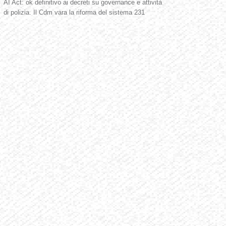
AI Act: ok definitivo ai decreti su governance e attività
di polizia. Il Cdm vara la riforma del sistema 231